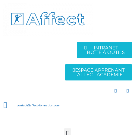
INTRANET
BOÎTE À OUTILS
ESPACE APPRENANT
AFFECT ACADEMIE
contact@affect-formation.com