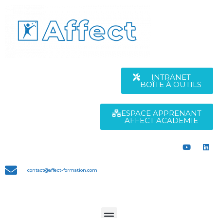
INTRANET
BOÎTE À OUTILS
ESPACE APPRENANT
AFFECT ACADEMIE
contact@affect-formation.com